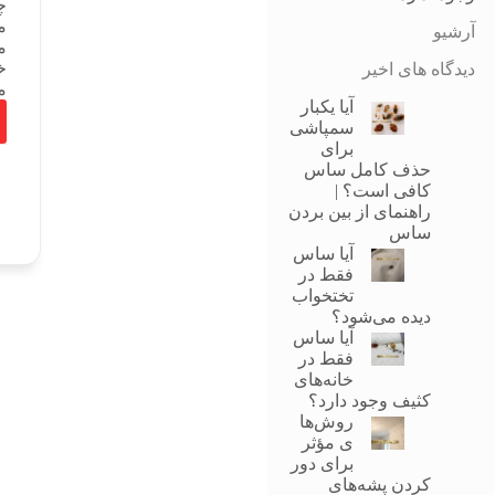
چ
م
آرشیو
م
خ
دیدگاه های اخیر
م
آیا یکبار
سمپاشی
برای
حذف کامل ساس
کافی است؟ |
راهنمای از بین بردن
ساس
آیا ساس
فقط در
تختخواب
دیده می‌شود؟
آیا ساس
فقط در
خانه‌های
کثیف وجود دارد؟
روش‌ها
ی مؤثر
برای دور
کردن پشه‌های