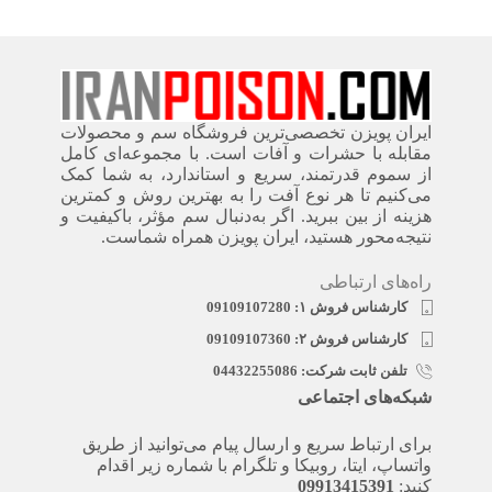
ایران پویزن تخصصی‌ترین فروشگاه سم و محصولات
مقابله با حشرات و آفات است. با مجموعه‌ای کامل
از سموم قدرتمند، سریع‌ و استاندارد، به شما کمک
می‌کنیم تا هر نوع آفت را به بهترین روش و کمترین
هزینه از بین ببرید. اگر به‌دنبال سم مؤثر، باکیفیت و
نتیجه‌محور هستید، ایران پویزن همراه شماست.
راه‌های ارتباطی
کارشناس فروش ۱: 09109107280
کارشناس فروش ۲: 09109107360
تلفن ثابت شرکت: 04432255086
شبکه‌های اجتماعی
برای ارتباط سریع و ارسال پیام می‌توانید از طریق
واتساپ، ایتا، روبیکا و تلگرام با شماره زیر اقدام
کنید:
09913415391