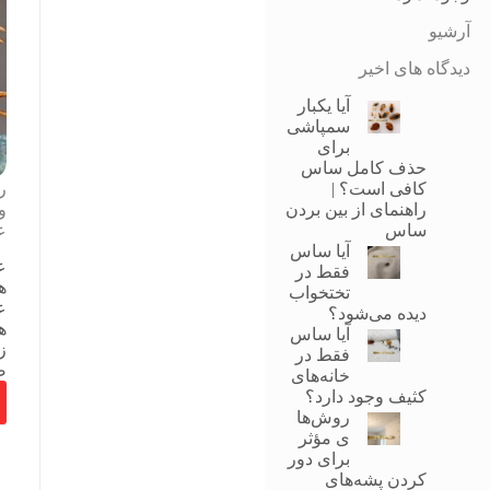
آرشیو
دیدگاه های اخیر
آیا یکبار
سمپاشی
برای
حذف کامل ساس
ر
کافی است؟ |
و
راهنمای از بین بردن
ع
ساس
آیا ساس
ع
فقط در
ه
تختخواب
ع
دیده می‌شود؟
ه
آیا ساس
ز
فقط در
ص
خانه‌های
کثیف وجود دارد؟
روش‌ها
ی مؤثر
برای دور
کردن پشه‌های