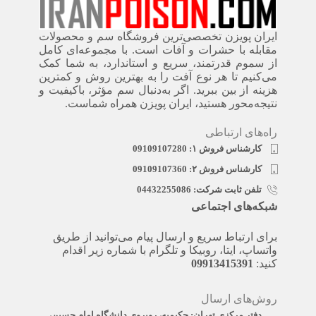
ایران پویزن تخصصی‌ترین فروشگاه سم و محصولات
مقابله با حشرات و آفات است. با مجموعه‌ای کامل
از سموم قدرتمند، سریع‌ و استاندارد، به شما کمک
می‌کنیم تا هر نوع آفت را به بهترین روش و کمترین
هزینه از بین ببرید. اگر به‌دنبال سم مؤثر، باکیفیت و
نتیجه‌محور هستید، ایران پویزن همراه شماست.
راه‌های ارتباطی
کارشناس فروش ۱: 09109107280
کارشناس فروش ۲: 09109107360
تلفن ثابت شرکت: 04432255086
شبکه‌های اجتماعی
برای ارتباط سریع و ارسال پیام می‌توانید از طریق
واتساپ، ایتا، روبیکا و تلگرام با شماره زیر اقدام
کنید:
09913415391
روش‌های ارسال
دفتر مرکزی تهران: حکیمیه، روبروی دانشگاه امام حسین،