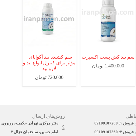
سم بید کش پست اکسپرت
سم کشنده بید آکواپای |
مؤثر برای کنترل انواع بید و
1.400.000
تومان
لارو بید
720.000
تومان
باطی
روش‌های ارسال
: 09109107280
دفتر مرکزی تهران: حکیمیه، روبروی 
: 09109107360
امام حسین، ساختمان غزال ۲