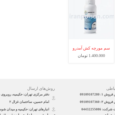
سم مورچه کش آمدرو
1.400.000
تومان
باطی
روش‌های ارسال
: 09109107280
دفتر مرکزی تهران: حکیمیه، روبروی 
: 09109107360
امام حسین، ساختمان غزال ۲
ت: 04432255086
انبارهای تهران: حکیمیه و میدان شو