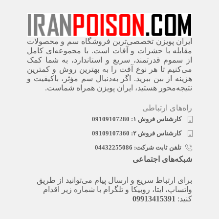
ایران پویزن تخصصی‌ترین فروشگاه سم و محصولات
مقابله با حشرات و آفات است. با مجموعه‌ای کامل
از سموم قدرتمند، سریع‌ و استاندارد، به شما کمک
می‌کنیم تا هر نوع آفت را به بهترین روش و کمترین
هزینه از بین ببرید. اگر به‌دنبال سم مؤثر، باکیفیت و
نتیجه‌محور هستید، ایران پویزن همراه شماست.
راه‌های ارتباطی
کارشناس فروش ۱: 09109107280
کارشناس فروش ۲: 09109107360
تلفن ثابت شرکت: 04432255086
شبکه‌های اجتماعی
برای ارتباط سریع و ارسال پیام می‌توانید از طریق
واتساپ، ایتا، روبیکا و تلگرام با شماره زیر اقدام
کنید:
09913415391