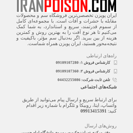
ایران پویزن تخصصی‌ترین فروشگاه سم و محصولات
مقابله با حشرات و آفات است. با مجموعه‌ای کامل
از سموم قدرتمند، سریع‌ و استاندارد، به شما کمک
می‌کنیم تا هر نوع آفت را به بهترین روش و کمترین
هزینه از بین ببرید. اگر به‌دنبال سم مؤثر، باکیفیت و
نتیجه‌محور هستید، ایران پویزن همراه شماست.
راه‌های ارتباطی
کارشناس فروش ۱: 09109107280
کارشناس فروش ۲: 09109107360
تلفن ثابت شرکت: 04432255086
شبکه‌های اجتماعی
برای ارتباط سریع و ارسال پیام می‌توانید از طریق
واتساپ، ایتا، روبیکا و تلگرام با شماره زیر اقدام
کنید:
09913415391
روش‌های ارسال
دفتر مرکزی تهران: حکیمیه، روبروی دانشگاه امام حسین،