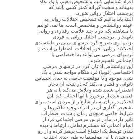
افراد شناسایی کنیم و تشخیص دهیم، با یک نگاه
بدبینانه و سخت گیرانه کمتر کسی باشد که
برچسب اختلال روانی نخورد.
البته باید بدانیم که تشخیص اختلالات روانی به
عهده روانشناس و متخصص است. ما نمی توانیم
با مشاهده یک، دو یا چند علامت رفتاری و روانی
نابهنجار ، برچسب اختلال روانی به فردی
بزنیم! وی تصریح کرد: ترسهای مبنی بر طبقه‌بندی
اختلالات روانی، جزو اختلالات اضطرابی است و
ترسهای مرضی می توانند به اختصاصی یا
اجتماعی تقسیم شوند.
این روانشناس اذعان کرد: در ترسهای مرضی
اختصاصی (فوبیا) فرد هنگام مواجه شدن با یک
شی، موجود و یا موقعیت خاصی به حدی احساس
ناتوانی و فشار می‌کند که در نتیجه آن دچار
اضطراب شدید شده و تلاش می‌کند تا به هر
قیمتی شده از برخورد با آنها اجتناب کند. این
اختلال در زنان بسیار شایع‌تر از مردان است. برای
تشخیص گذاری آن در افراد، وجود فاکتورها و
شرایط خاصی همچون زمان و شدت اضطراب
تاثیر دارد. اما در ترس مرضی اجتماعی فرد از
انجام اعمالی که مستلزم تعامل ، ارتباط یا دیده
شدن توسط یک اجتماع است پرهیز کرده و از رو
برو شدن با این موقعیتها به طور جدی اجتناب