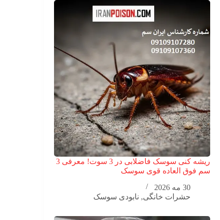
ریشه کنی سوسک فاضلابی در 3 سوت! معرفی 3
سم فوق العاده قوی سوسک
30 مه 2026
حشرات خانگی
,
نابودی سوسک