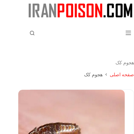
هجوم کک
صفحه اصلی
هجوم کک