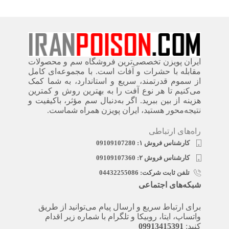
ایران پویزن تخصصی‌ترین فروشگاه سم و محصولات
مقابله با حشرات و آفات است. با مجموعه‌ای کامل
از سموم قدرتمند، سریع‌ و استاندارد، به شما کمک
می‌کنیم تا هر نوع آفت را به بهترین روش و کمترین
هزینه از بین ببرید. اگر به‌دنبال سم مؤثر، باکیفیت و
نتیجه‌محور هستید، ایران پویزن همراه شماست.
راه‌های ارتباطی
کارشناس فروش ۱: 09109107280
کارشناس فروش ۲: 09109107360
تلفن ثابت شرکت: 04432255086
شبکه‌های اجتماعی
برای ارتباط سریع و ارسال پیام می‌توانید از طریق
واتساپ، ایتا، روبیکا و تلگرام با شماره زیر اقدام
کنید:
09913415391