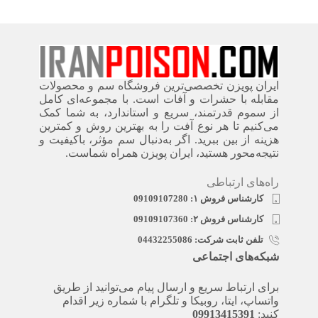
ایران پویزن تخصصی‌ترین فروشگاه سم و محصولات
مقابله با حشرات و آفات است. با مجموعه‌ای کامل
از سموم قدرتمند، سریع‌ و استاندارد، به شما کمک
می‌کنیم تا هر نوع آفت را به بهترین روش و کمترین
هزینه از بین ببرید. اگر به‌دنبال سم مؤثر، باکیفیت و
نتیجه‌محور هستید، ایران پویزن همراه شماست.
راه‌های ارتباطی
کارشناس فروش ۱: 09109107280
کارشناس فروش ۲: 09109107360
تلفن ثابت شرکت: 04432255086
شبکه‌های اجتماعی
برای ارتباط سریع و ارسال پیام می‌توانید از طریق
واتساپ، ایتا، روبیکا و تلگرام با شماره زیر اقدام
کنید:
09913415391