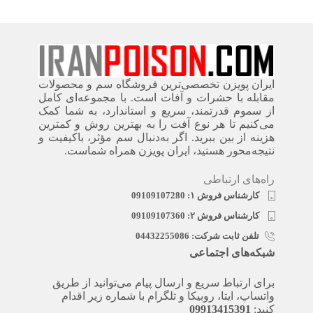
ایران پویزن تخصصی‌ترین فروشگاه سم و محصولات
مقابله با حشرات و آفات است. با مجموعه‌ای کامل
از سموم قدرتمند، سریع‌ و استاندارد، به شما کمک
می‌کنیم تا هر نوع آفت را به بهترین روش و کمترین
هزینه از بین ببرید. اگر به‌دنبال سم مؤثر، باکیفیت و
نتیجه‌محور هستید، ایران پویزن همراه شماست.
راه‌های ارتباطی
کارشناس فروش ۱: 09109107280
کارشناس فروش ۲: 09109107360
تلفن ثابت شرکت: 04432255086
شبکه‌های اجتماعی
برای ارتباط سریع و ارسال پیام می‌توانید از طریق
واتساپ، ایتا، روبیکا و تلگرام با شماره زیر اقدام
کنید:
09913415391