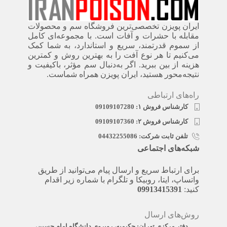
ایران پویزن تخصصی‌ترین فروشگاه سم و محصولات
مقابله با حشرات و آفات است. با مجموعه‌ای کامل
از سموم قدرتمند، سریع‌ و استاندارد، به شما کمک
می‌کنیم تا هر نوع آفت را به بهترین روش و کمترین
هزینه از بین ببرید. اگر به‌دنبال سم مؤثر، باکیفیت و
نتیجه‌محور هستید، ایران پویزن همراه شماست.
راه‌های ارتباطی
کارشناس فروش ۱: 09109107280
کارشناس فروش ۲: 09109107360
تلفن ثابت شرکت: 04432255086
شبکه‌های اجتماعی
برای ارتباط سریع و ارسال پیام می‌توانید از طریق
واتساپ، ایتا، روبیکا و تلگرام با شماره زیر اقدام
کنید:
09913415391
روش‌های ارسال
دفتر مرکزی تهران: حکیمیه، روبروی دانشگاه امام حسین،