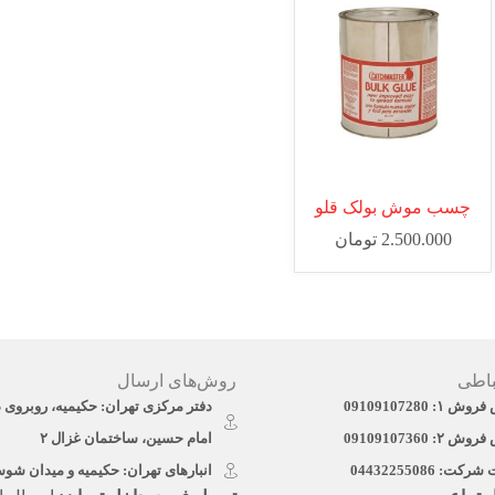
چسب موش بولک قلو
2.500.000
تومان
باطی
روش‌های ارسال
: 09109107280
دفتر مرکزی تهران: حکیمیه، روبروی 
: 09109107360
امام حسین، ساختمان غزال ۲
ت: 04432255086
انبارهای تهران: حکیمیه و میدان شو