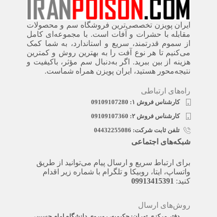
ایران پویزن تخصصی‌ترین فروشگاه سم و محصولات
مقابله با حشرات و آفات است. با مجموعه‌ای کامل
از سموم قدرتمند، سریع‌ و استاندارد، به شما کمک
می‌کنیم تا هر نوع آفت را به بهترین روش و کمترین
هزینه از بین ببرید. اگر به‌دنبال سم مؤثر، باکیفیت و
نتیجه‌محور هستید، ایران پویزن همراه شماست.
راه‌های ارتباطی
کارشناس فروش ۱: 09109107280
کارشناس فروش ۲: 09109107360
تلفن ثابت شرکت: 04432255086
شبکه‌های اجتماعی
برای ارتباط سریع و ارسال پیام می‌توانید از طریق
واتساپ، ایتا، روبیکا و تلگرام با شماره زیر اقدام
کنید:
09913415391
روش‌های ارسال
دفتر مرکزی تهران: حکیمیه، روبروی دانشگاه امام حسین،