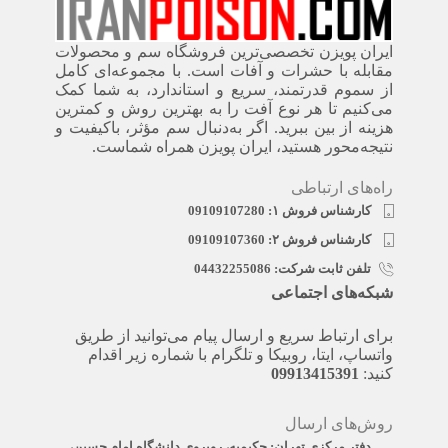
ایران پویزن تخصصی‌ترین فروشگاه سم و محصولات
مقابله با حشرات و آفات است. با مجموعه‌ای کامل
از سموم قدرتمند، سریع‌ و استاندارد، به شما کمک
می‌کنیم تا هر نوع آفت را به بهترین روش و کمترین
هزینه از بین ببرید. اگر به‌دنبال سم مؤثر، باکیفیت و
نتیجه‌محور هستید، ایران پویزن همراه شماست.
راه‌های ارتباطی
کارشناس فروش ۱: 09109107280
کارشناس فروش ۲: 09109107360
تلفن ثابت شرکت: 04432255086
شبکه‌های اجتماعی
برای ارتباط سریع و ارسال پیام می‌توانید از طریق
واتساپ، ایتا، روبیکا و تلگرام با شماره زیر اقدام
کنید:
09913415391
روش‌های ارسال
دفتر مرکزی تهران: حکیمیه، روبروی دانشگاه امام حسین،