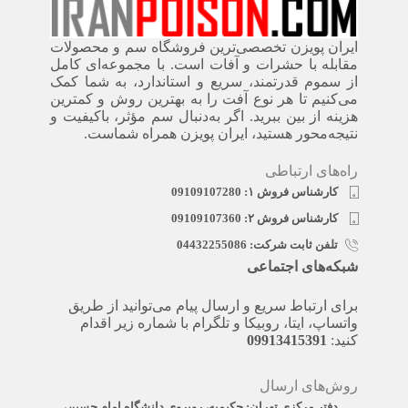
ایران پویزن تخصصی‌ترین فروشگاه سم و محصولات
مقابله با حشرات و آفات است. با مجموعه‌ای کامل
از سموم قدرتمند، سریع‌ و استاندارد، به شما کمک
می‌کنیم تا هر نوع آفت را به بهترین روش و کمترین
هزینه از بین ببرید. اگر به‌دنبال سم مؤثر، باکیفیت و
نتیجه‌محور هستید، ایران پویزن همراه شماست.
راه‌های ارتباطی
کارشناس فروش ۱: 09109107280
کارشناس فروش ۲: 09109107360
تلفن ثابت شرکت: 04432255086
شبکه‌های اجتماعی
برای ارتباط سریع و ارسال پیام می‌توانید از طریق
واتساپ، ایتا، روبیکا و تلگرام با شماره زیر اقدام
کنید:
09913415391
روش‌های ارسال
دفتر مرکزی تهران: حکیمیه، روبروی دانشگاه امام حسین،